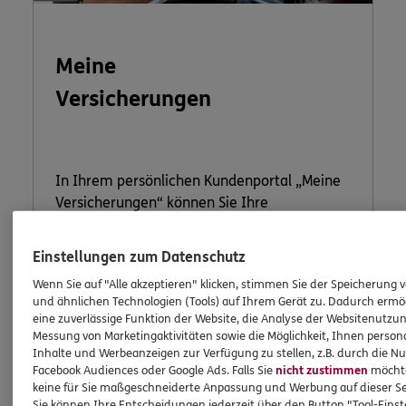
Meine
Versicherungen
In Ihrem persönlichen Kundenportal „Meine
Versicherungen“ können Sie Ihre
Versicherungen bequem online verwalten.
Einstellungen zum Datenschutz
Wenn Sie auf "Alle akzeptieren" klicken, stimmen Sie der Speicherung 
Jetzt informieren
und ähnlichen Technologien (Tools) auf Ihrem Gerät zu. Dadurch ermö
eine zuverlässige Funktion der Website, die Analyse der Websitenutzun
Messung von Marketingaktivitäten sowie die Möglichkeit, Ihnen persona
Inhalte und Werbeanzeigen zur Verfügung zu stellen, z.B. durch die N
Facebook Audiences oder Google Ads. Falls Sie
nicht zustimmen
möchten
keine für Sie maßgeschneiderte Anpassung und Werbung auf dieser Se
Sie können Ihre Entscheidungen jederzeit über den Button "Tool-Eins